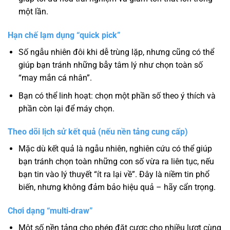
một lần.
Hạn chế lạm dụng “quick pick”
Số ngẫu nhiên đôi khi dễ trùng lặp, nhưng cũng có thể
giúp bạn tránh những bẫy tâm lý như chọn toàn số
“may mắn cá nhân”.
Bạn có thể linh hoạt: chọn một phần số theo ý thích và
phần còn lại để máy chọn.
Theo dõi lịch sử kết quả (nếu nền tảng cung cấp)
Mặc dù kết quả là ngẫu nhiên, nghiên cứu có thể giúp
bạn tránh chọn toàn những con số vừa ra liên tục, nếu
bạn tin vào lý thuyết “ít ra lại về”. Đây là niềm tin phổ
biến, nhưng không đảm bảo hiệu quả – hãy cẩn trọng.
Chơi dạng “multi‑draw”
Một số nền tảng cho phép đặt cược cho nhiều lượt cùng