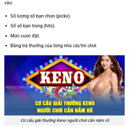
vào:
Số lượng số bạn chọn (picks).
Số số bạn trúng (hits).
Mức cược đặt.
Bảng trả thưởng của từng nhà cái/trò chơi.
Cơ cấu giải thưởng Keno người chơi cần nắm rõ