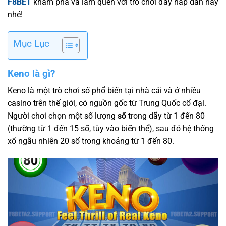
F8BET
khám phá và làm quen với trò chơi đầy hấp dẫn này
nhé!
Mục Lục
Keno là gì?
Keno là một trò chơi số phổ biến tại nhà cái và ở nhiều
casino trên thế giới, có nguồn gốc từ Trung Quốc cổ đại.
Người chơi chọn một số lượng
số
trong dãy từ 1 đến 80
(thường từ 1 đến 15 số, tùy vào biến thể), sau đó hệ thống
xổ ngẫu nhiên 20 số trong khoảng từ 1 đến 80.