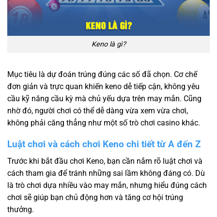
Keno là gì?
Mục tiêu là dự đoán trúng đúng các số đã chọn. Cơ chế
đơn giản và trực quan khiến keno dễ tiếp cận, không yêu
cầu kỹ năng cầu kỳ mà chủ yếu dựa trên may mắn. Cũng
nhờ đó, người chơi có thể dễ dàng vừa xem vừa chơi,
không phải căng thẳng như một số trò chơi casino khác.
Luật chơi và cách chơi Keno chi tiết từ A đến Z
Trước khi bắt đầu chơi Keno, bạn cần nắm rõ luật chơi và
cách tham gia để tránh những sai lầm không đáng có. Dù
là trò chơi dựa nhiều vào may mắn, nhưng hiểu đúng cách
chơi sẽ giúp bạn chủ động hơn và tăng cơ hội trúng
thưởng.