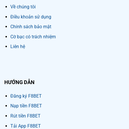
Về chúng tôi
Điều khoản sử dụng
Chính sách bảo mật
Cờ bạc có trách nhiệm
Liên hệ
CEO Jenny Nguyễn
HƯỚNG DẪN
Đăng ký F8BET
Nạp tiền F8BET
Rút tiền F8BET
Tải App F8BET