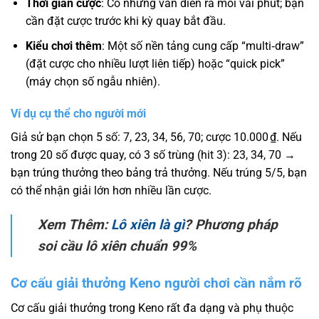
Thời gian cược
: Có những ván diễn ra mỗi vài phút; bạn
cần đặt cược trước khi kỳ quay bắt đầu.
Kiểu chơi thêm
: Một số nền tảng cung cấp “multi‑draw”
(đặt cược cho nhiều lượt liên tiếp) hoặc “quick pick”
(máy chọn số ngẫu nhiên).
Ví dụ cụ thể cho người mới
Giả sử bạn chọn 5 số: 7, 23, 34, 56, 70; cược 10.000 ₫. Nếu
trong 20 số được quay, có 3 số trùng (hit 3): 23, 34, 70 →
bạn trúng thưởng theo bảng trả thưởng. Nếu trúng 5/5, bạn
có thể nhận giải lớn hơn nhiều lần cược.
Xem Thêm:
Lô xiên là gì
? Phương pháp
soi cầu lô xiên chuẩn 99%
Cơ cấu giải thưởng Keno người chơi cần nắm rõ
Cơ cấu giải thưởng trong Keno rất đa dạng và phụ thuộc