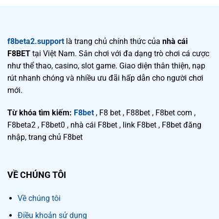
f8beta2.support
là trang chủ chính thức của
nhà cái
F8BET
tại Việt Nam. Sân chơi với đa dạng trò chơi cá cược
như thể thao, casino, slot game. Giao diện thân thiện, nạp
rút nhanh chóng và nhiều ưu đãi hấp dẫn cho người chơi
mới.
Từ khóa tìm kiếm:
F8bet
, F8 bet , F88bet , F8bet com ,
F8beta2 , F8bet0 , nhà cái F8bet , link F8bet , F8bet đăng
nhập, trang chủ F8bet
VỀ CHÚNG TÔI
Về chúng tôi
Điều khoản sử dụng