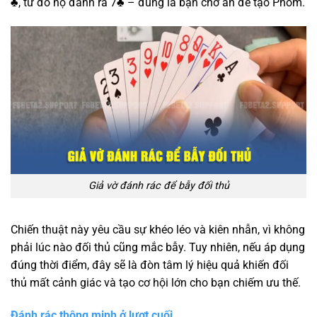
♣, từ đó họ đánh ra 7♣ – đúng lá bạn chờ ăn để tạo Phỏm.
Giả vờ đánh rác để bẫy đối thủ
Chiến thuật này yêu cầu sự khéo léo và kiên nhẫn, vì không
phải lúc nào đối thủ cũng mắc bẫy. Tuy nhiên, nếu áp dụng
đúng thời điểm, đây sẽ là đòn tâm lý hiệu quả khiến đối
thủ mất cảnh giác và tạo cơ hội lớn cho bạn chiếm ưu thế.
Đánh rác thông minh ở lượt cuối