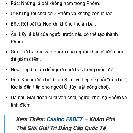
Rác: Những lá bài không nằm trong Phỏm.
Ù: Khi người chơi có 3 Phỏm và không còn lá rác.
Bốc: Rút bài từ Nọc khi không thể ăn bài.
Ăn: Lấy lá bài của người trước nếu có thể tạo thành
Phỏm.
Gửi: Gửi bài rác vào Phỏm của người khác ở lượt cuối
để giảm điểm.
Nọc: Tập bài úp để người chơi bốc trong mỗi lượt.
Đền: Khi người chơi bị ăn 3 lá liên tiếp sẽ phải “đền bài”,
tức là đền tiền cho người Ù (tùy luật sòng chơi).
Hạ bài: Giai đoạn cuối ván chơi, người chơi hạ Phỏm và
tính điểm.
Xem Thêm:
Casino F8BET
– Khám Phá
Thế Giới Giải Trí Đẳng Cấp Quốc Tế