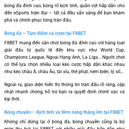
bóng đá đỉnh cao, bóng rổ kịch tính, quần vợt hấp dẫn cho
đến eSports hiện đại – tất cả đều sẵn sàng để bạn khám
phá và chinh phục từng trận đấu.
Bóng đá – Tâm điểm cá cược tại F8BET
F8BET mang đến sân chơi bóng đá đỉnh cao với hàng loạt
giải đấu từ quốc tế đến khu vực như World Cup,
Champions League, Ngoại Hạng Anh, La Liga… Người chơi
có thể lựa chọn nhiều loại kèo cược hấp dẫn khác nhau
như kèo châu Á, châu Âu, tài xỉu, thẻ phạt, ném biên, tỷ số,…
Ngoài ra, giao diện hiển thị thông tin trận đấu rõ ràng, cập
nhật nhanh chóng, hỗ trợ bạn ra quyết định chính xác và
kịp thời.
Bóng chuyền – Kịch tính và tiềm năng thắng lớn tại F8BET
Không chỉ dừng lại ở bóng đá, bóng chuyền cũng là bộ
môn thu hút tại F8BET với nhiều giải đấu hấp dẫn như