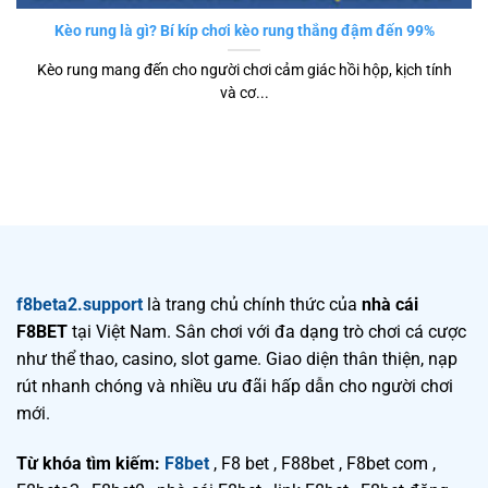
Kèo rung là gì? Bí kíp chơi kèo rung thắng đậm đến 99%
Kèo rung mang đến cho người chơi cảm giác hồi hộp, kịch tính
và cơ...
f8beta2.support
là trang chủ chính thức của
nhà cái
F8BET
tại Việt Nam. Sân chơi với đa dạng trò chơi cá cược
như thể thao, casino, slot game. Giao diện thân thiện, nạp
rút nhanh chóng và nhiều ưu đãi hấp dẫn cho người chơi
mới.
Từ khóa tìm kiếm:
F8bet
, F8 bet , F88bet , F8bet com ,