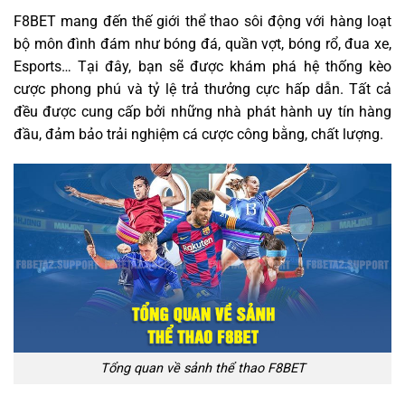
F8BET mang đến thế giới thể thao sôi động với hàng loạt
bộ môn đình đám như bóng đá, quần vợt, bóng rổ, đua xe,
Esports… Tại đây, bạn sẽ được khám phá hệ thống kèo
cược phong phú và tỷ lệ trả thưởng cực hấp dẫn. Tất cả
đều được cung cấp bởi những nhà phát hành uy tín hàng
đầu, đảm bảo trải nghiệm cá cược công bằng, chất lượng.
Tổng quan về sảnh thể thao F8BET