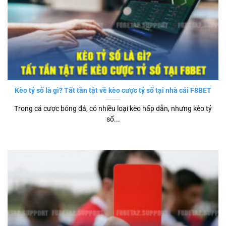
Kèo tỷ số là gì? Tất tần tật về kèo cược tỷ số tại nhà cái F8BET
Trong cá cược bóng đá, có nhiều loại kèo hấp dẫn, nhưng kèo tỷ
số...