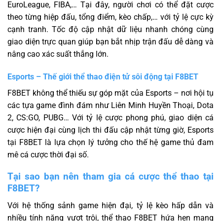
EuroLeague, FIBA,… Tại đây, người chơi có thể đặt cược
theo từng hiệp đấu, tổng điểm, kèo chấp,… với tỷ lệ cực kỳ
cạnh tranh. Tốc độ cập nhật dữ liệu nhanh chóng cùng
giao diện trực quan giúp bạn bắt nhịp trận đấu dễ dàng và
nâng cao xác suất thắng lớn.
Esports – Thế giới thể thao điện tử sôi động tại F8BET
F8BET không thể thiếu sự góp mặt của Esports – nơi hội tụ
các tựa game đình đám như Liên Minh Huyền Thoại, Dota
2, CS:GO, PUBG… Với tỷ lệ cược phong phú, giao diện cá
cược hiện đại cùng lịch thi đấu cập nhật từng giờ, Esports
tại F8BET là lựa chọn lý tưởng cho thế hệ game thủ đam
mê cá cược thời đại số.
Tại sao bạn nên tham gia cá cược thể thao tại
F8BET?
Với hệ thống sảnh game hiện đại, tỷ lệ kèo hấp dẫn và
nhiều tính năng vượt trội, thể thao F8BET hứa hẹn mang