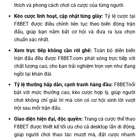
thích và phong cách chơi cá cược của từng người.
Kèo cược linh hoạt, cập nhật từng giây:
Tỷ lệ cược tại
F8BET được điều chỉnh liên tục theo biến động trận
đấu, giúp bạn nắm bắt cơ hội và đưa ra lựa chọn
chuẩn xác nhất.
Xem trực tiếp không cần rời ghế:
Toàn bộ diễn biến
trận đấu đều được F8BET.com phát sóng trực tiếp với
chất lượng cao, cho bạn trải nghiệm trọn vẹn như đang
ngồi tại khán đài.
Tỷ lệ thưởng hấp dẫn, cạnh tranh hàng đầu:
F8BETnổi
bật với mức thưởng cao, kèo cược hợp lý, giúp người
chơi không chỉ giải trí mà còn có cơ hội sinh lời vượt
trội sau mỗi trận đấu.
Giao diện hiện đại, độc quyền:
Trang cá cược thể thao
F8BET được thiết kế tối ưu cho cả desktop lẫn di động,
giúp người chơi thao tác mượt mà, đặt cược nhanh