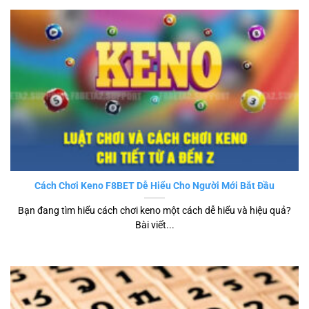
Cách Chơi Keno F8BET Dễ Hiểu Cho Người Mới Bắt Đầu
Bạn đang tìm hiểu cách chơi keno một cách dễ hiểu và hiệu quả?
Bài viết...