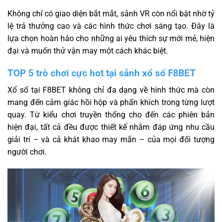
Không chỉ có giao diện bắt mắt, sảnh VR còn nổi bật nhờ tỷ
lệ trả thưởng cao và các hình thức chơi sáng tạo. Đây là
lựa chọn hoàn hảo cho những ai yêu thích sự mới mẻ, hiện
đại và muốn thử vận may một cách khác biệt.
TOP 5 trò chơi cực hot tại sảnh xổ số F8BET
Xổ số tại F8BET không chỉ đa dạng về hình thức mà còn
mang đến cảm giác hồi hộp và phấn khích trong từng lượt
quay. Từ kiểu chơi truyền thống cho đến các phiên bản
hiện đại, tất cả đều được thiết kế nhằm đáp ứng nhu cầu
giải trí – và cả khát khao may mắn – của mọi đối tượng
người chơi.