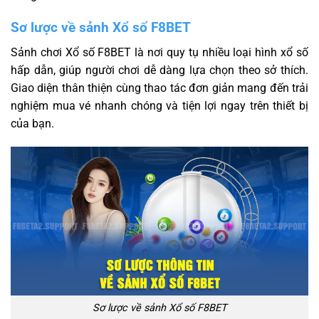
Sơ lược về sảnh Xổ số F8BET
Sảnh chơi Xổ số F8BET là nơi quy tụ nhiều loại hình xổ số
hấp dẫn, giúp người chơi dễ dàng lựa chọn theo sở thích.
Giao diện thân thiện cùng thao tác đơn giản mang đến trải
nghiệm mua vé nhanh chóng và tiện lợi ngay trên thiết bị
của bạn.
Sơ lược về sảnh Xổ số F8BET